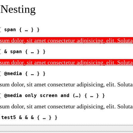
Nesting
{ span { … } }
um dolor, sit amet consectetur adipisicing, elit. Soluta
{ & span { … } }
um dolor, sit amet consectetur adipisicing, elit. Soluta
{ @media { … } }
um dolor, sit amet consectetur adipisicing, elit. Soluta
{ @media only screen and (…) { … } }
um dolor, sit amet consectetur adipisicing, elit. Soluta
.test5 & & & { … } }