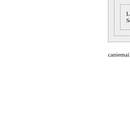
L
S
caniemai